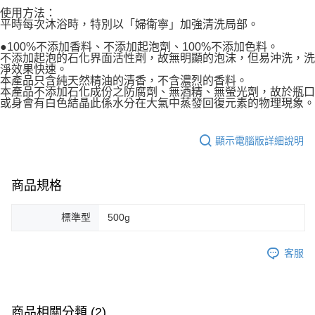
使用方法：
平時每次沐浴時，特別以「婦衛寧」加強清洗局部。
●100%不添加香料、不添加起泡劑、100%不添加色料。
不添加起泡的石化界面活性劑，故無明顯的泡沫，但易沖洗，洗
淨效果快速。
本產品只含純天然精油的清香，不含濃烈的香料。
本產品不添加石化成份之防腐劑、無酒精、無螢光劑，故於瓶口
或身會有白色結晶此係水分在大氣中蒸發回復元素的物理現象。
顯示電腦版詳細說明
商品規格
標準型
500g
客服
商品相關分類 (2)