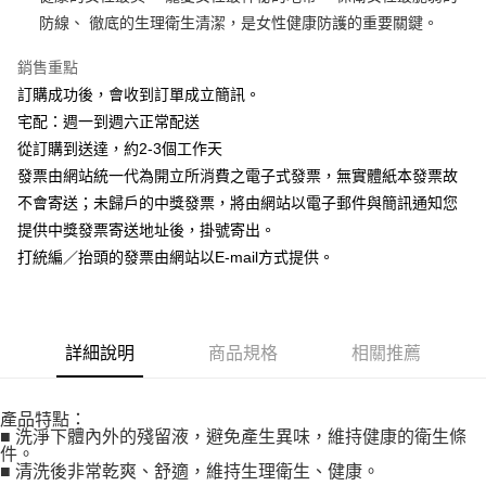
防線、 徹底的生理衛生清潔，是女性健康防護的重要關鍵。
運送方式
銷售重點
全家取貨付款
訂購成功後，會收到訂單成立簡訊。
每筆NT$75，滿NT$999(含以上)免運費
宅配：週一到週六正常配送
7-11取貨付款
從訂購到送達，約2-3個工作天
發票由網站統一代為開立所消費之電子式發票，無實體紙本發票故
每筆NT$65，滿NT$999(含以上)免運費
不會寄送；未歸戶的中獎發票，將由網站以電子郵件與簡訊通知您
7-11取貨(快速到店)
提供中獎發票寄送地址後，掛號寄出。
每筆NT$100，滿NT$999(含以上)免運費
打統編／抬頭的發票由網站以E-mail方式提供。
宅配
每筆NT$120，滿NT$1,500(含以上)免運費
詳細說明
商品規格
相關推薦
信用卡付款後門市自取
免運費
產品特點：
貨到付款
■ 洗淨下體內外的殘留液，避免產生異味，維持健康的衛生條
件。
每筆NT$120，滿NT$1,500(含以上)免運費
■ 清洗後非常乾爽、舒適，維持生理衛生、健康。