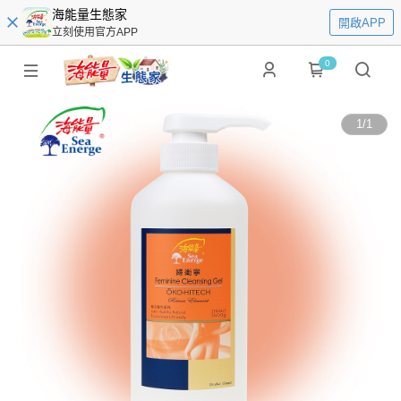
海能量生態家
開啟APP
立刻使用官方APP
0
1
/
1