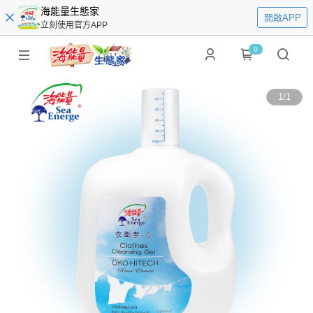
海能量生態家
開啟APP
立刻使用官方APP
0
1
/
1