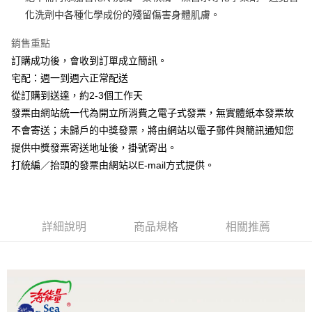
化洗劑中各種化學成份的殘留傷害身體肌膚。
運送方式
銷售重點
全家取貨付款
訂購成功後，會收到訂單成立簡訊。
每筆NT$75，滿NT$999(含以上)免運費
宅配：週一到週六正常配送
7-11取貨付款
從訂購到送達，約2-3個工作天
發票由網站統一代為開立所消費之電子式發票，無實體紙本發票故
每筆NT$65，滿NT$999(含以上)免運費
不會寄送；未歸戶的中獎發票，將由網站以電子郵件與簡訊通知您
7-11取貨(快速到店)
提供中獎發票寄送地址後，掛號寄出。
每筆NT$100，滿NT$999(含以上)免運費
打統編／抬頭的發票由網站以E-mail方式提供。
宅配
每筆NT$120，滿NT$1,500(含以上)免運費
詳細說明
商品規格
相關推薦
信用卡付款後門市自取
免運費
貨到付款
每筆NT$120，滿NT$1,500(含以上)免運費