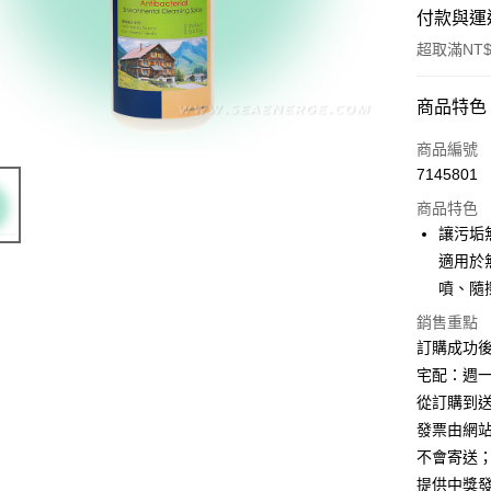
付款與運
超取滿NT$
付款方式
商品特色
信用卡一
商品編號
7145801
超商取貨
商品特色
Apple Pay
讓污垢
適用於
貨到付款
噴、隨
銷售重點
運送方式
訂購成功
宅配：週
全家取貨
從訂購到送
每筆NT$7
發票由網
7-11取貨
不會寄送
每筆NT$6
提供中獎