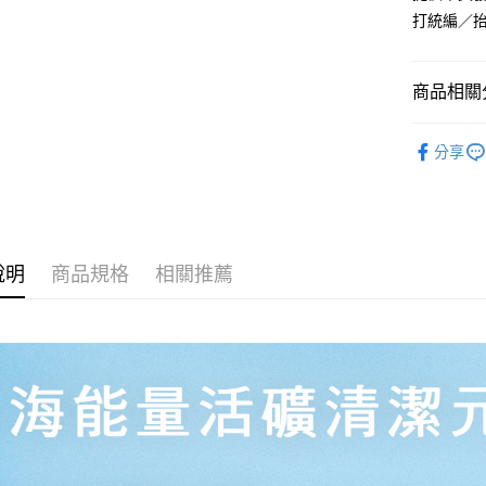
打統編／抬
7-11取貨
每筆NT$1
商品相關分
宅配
每筆NT$1
環境衛生
分享
信用卡付
人氣商品
免運費
貨到付款
每筆NT$1
說明
商品規格
相關推薦