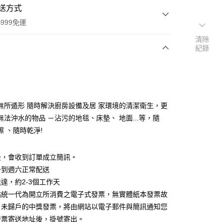
送方式
999免運
清除
紀錄
次付款
付款
無所遁形 隨時解決廚房設備及居 家環境的清潔衛生，更
無法沖水的物品 －沾污的地毯、床墊、 地面...等，隨
擦 、隨時乾淨!
後，會收到訂單成立簡訊。
一到週六正常配送
付款
達，約2-3個工作天
5，滿NT$999(含以上)免運費
站統一代為開立所消費之電子式發票，無實體紙本發票故
付款
；未歸戶的中獎發票，將由網站以電子郵件與簡訊通知您
5，滿NT$999(含以上)免運費
發票寄送地址後，掛號寄出。