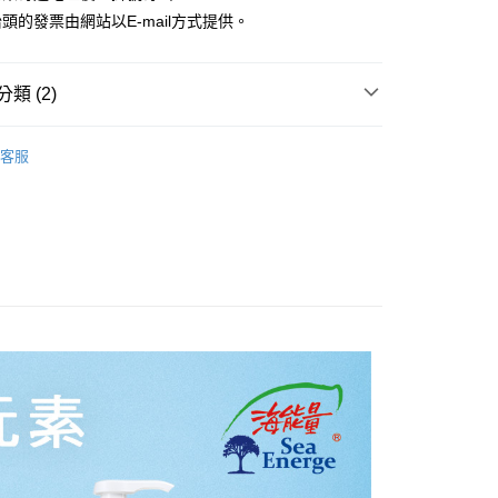
頭的發票由網站以E-mail方式提供。
(快速到店)
00，滿NT$999(含以上)免運費
類 (2)
20，滿NT$1,500(含以上)免運費
系列
客服
款後門市自取
推薦
20，滿NT$1,500(含以上)免運費